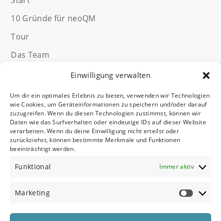
Start
10 Gründe für neoQM
Tour
Das Team
Kontakt
Einwilligung verwalten
Qualitätsmanagement Software
Um dir ein optimales Erlebnis zu bieten, verwenden wir Technologien
wie Cookies, um Geräteinformationen zu speichern und/oder darauf
ISO-Normen
zuzugreifen. Wenn du diesen Technologien zustimmst, können wir
Daten wie das Surfverhalten oder eindeutige IDs auf dieser Website
verarbeiten. Wenn du deine Einwilligung nicht erteilst oder
zurückziehst, können bestimmte Merkmale und Funktionen
Rechtliches
beeinträchtigt werden.
Funktional
Impressum
Immer aktiv
Datenschutz
Marketing
Cookie-Richtlinie (EU)