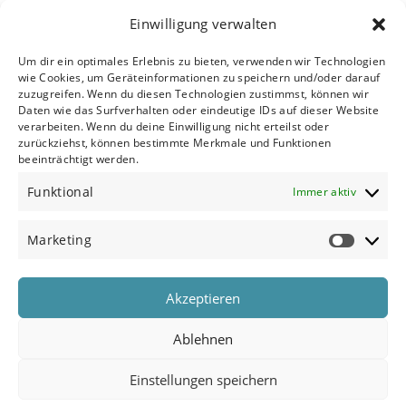
Einwilligung verwalten
Um dir ein optimales Erlebnis zu bieten, verwenden wir Technologien
wie Cookies, um Geräteinformationen zu speichern und/oder darauf
zuzugreifen. Wenn du diesen Technologien zustimmst, können wir
Daten wie das Surfverhalten oder eindeutige IDs auf dieser Website
verarbeiten. Wenn du deine Einwilligung nicht erteilst oder
zurückziehst, können bestimmte Merkmale und Funktionen
beeinträchtigt werden.
Funktional
Immer aktiv
Marketing
Jetzt kostenlose Beratung sichern
Sind Sie bereit für die Optimierung Ihres
Akzeptieren
Qualitätsmanagements? Dann setzen Sie sich
Ablehnen
noch heute mit uns in Verbindung.
Einstellungen speichern
Kostenloses Erstgespräch